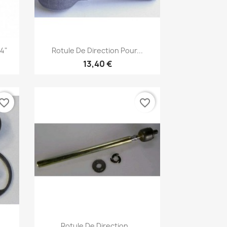
Aperçu rapide

14"
Rotule De Direction Pour...
13,40 €
vorite_border
favorite_border
Aperçu rapide

.
Rotule De Direction...