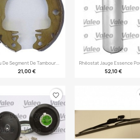
Annuler
Créer une liste d'envies
Aperçu rapide
Aperçu rapide


u De Segment De Tambour...
Rhéostat Jauge Essence Pou
21,00 €
52,10 €
favorite_border
fa