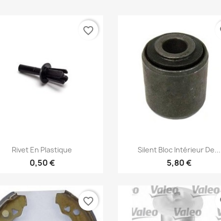
favorite_border
fa
Aperçu rapide
Aperçu rapide


Rivet En Plastique
Silent Bloc Intérieur De...
0,50 €
5,80 €
réer une liste d'envies
favorite_border
fa
e la liste d'envies