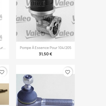
Aperçu rapide

r...
Pompe À Essence Pour 104/205
31,50 €
vorite_border
favorite_border