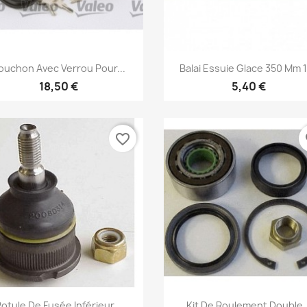
Aperçu rapide
Aperçu rapide


ouchon Avec Verrou Pour...
Balai Essuie Glace 350 Mm 
18,50 €
5,40 €
favorite_border
fa
Aperçu rapide
Aperçu rapide


otule De Fusée Inférieur...
Kit De Roulement Double..