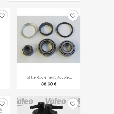
vorite_border
favorite_border
Aperçu rapide

Kit De Roulement Double...
88,60 €
×
vorite_border
favorite_border