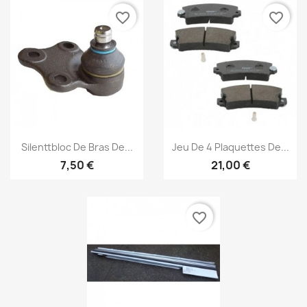
Nom de la liste d'envies
favorite_border
favorite_border
Annuler
Créer une liste d'envies
Aperçu rapide
Aperçu rapide


Silenttbloc De Bras De...
Jeu De 4 Plaquettes De...
7,50 €
21,00 €
favorite_border