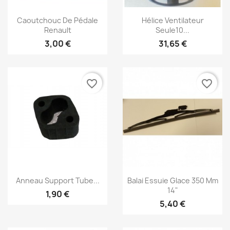
Aperçu rapide
Aperçu rapide


Caoutchouc De Pédale
Hélice Ventilateur
Renault
Seule10...
3,00 €
31,65 €
favorite_border
favorite_border
Aperçu rapide
Aperçu rapide


Anneau Support Tube...
Balai Essuie Glace 350 Mm
14"
1,90 €
×
Créer une liste d'envies
5,40 €