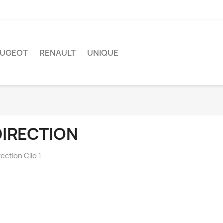
EUGEOT
RENAULT
UNIQUE
DIRECTION
rection Clio 1
réer une liste d'envies