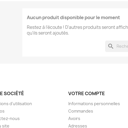
e la liste d'envies
Aucun produit disponible pour le moment
Restez à l'écoute ! D'autres produits seront affich
qu'ils seront ajoutés.
Annuler
Créer une liste d'envies
search
E SOCIÉTÉ
VOTRE COMPTE
ions d'utilisation
Informations personnelles
pos
Commandes
ctez-nous
Avoirs
u site
Adresses