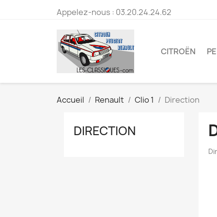
Appelez-nous :
03.20.24.24.62
CITROËN
P
Accueil
Renault
Clio 1
Direction
DIRECTION
Di
C