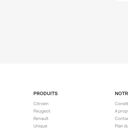
Nom d
PRODUITS
NOTR
Citroën
Condit
Peugeot
A pro
Renault
Conta
Unique
Plan d