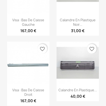
×
Créer une liste d'envies
Aperçu rapide
Aperçu rapide


Visa : Bas De Caisse
Calandre En Plastique
Gauche
Noir...
Nom de la liste d'envies
167,00 €
31,00 €
favorite_border
favorite_border
Annuler
Créer une liste d'envies
Aperçu rapide
Aperçu rapide


Visa : Bas De Caisse
Calandre En Plastique...
Droit
40,00 €
167,00 €