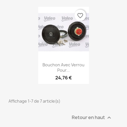
favorite_border
Aperçu rapide

Bouchon Avec Verrou
Pour...
24,76 €
Affichage 1-7 de 7 article(s)
Retour en haut
