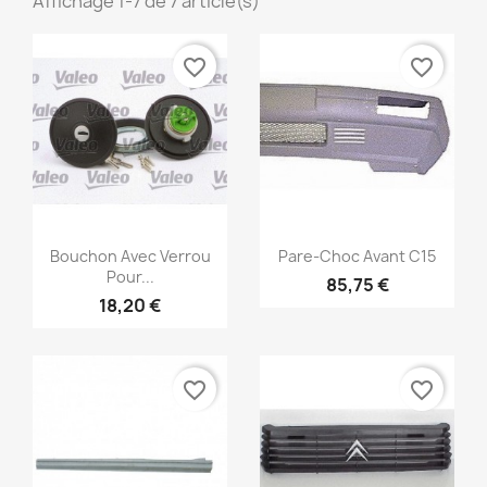
Affichage 1-7 de 7 article(s)
favorite_border
favorite_border
Aperçu rapide
Aperçu rapide


Bouchon Avec Verrou
Pare-Choc Avant C15
Pour...
85,75 €
18,20 €
favorite_border
favorite_border