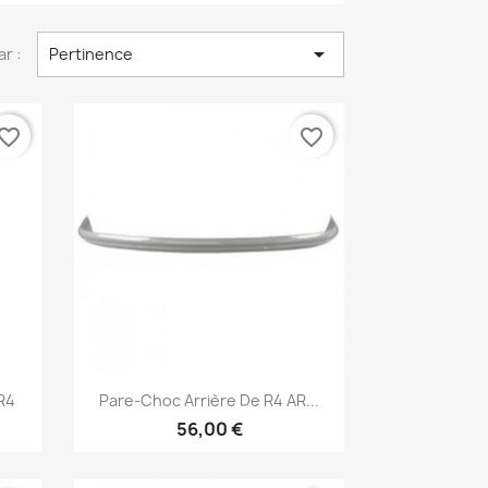

ar :
Pertinence
vorite_border
favorite_border
Aperçu rapide

 R4
Pare-Choc Arrière De R4 AR...
56,00 €