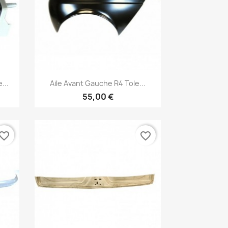
Aperçu rapide

...
Aile Avant Gauche R4 Tole...
55,00 €
vorite_border
favorite_border