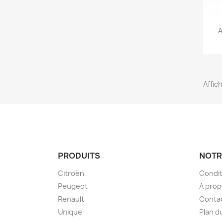
A
Affic
PRODUITS
NOTR
Citroën
Condit
Peugeot
A pro
Renault
Conta
Unique
Plan d