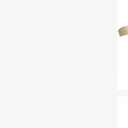
C
Nom d