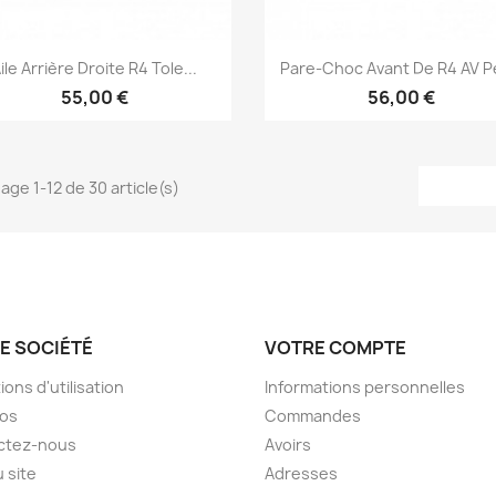
Aperçu rapide
Aperçu rapide


ile Arrière Droite R4 Tole...
Pare-Choc Avant De R4 AV P
55,00 €
56,00 €
hage 1-12 de 30 article(s)
E SOCIÉTÉ
VOTRE COMPTE
ions d'utilisation
Informations personnelles
pos
Commandes
ctez-nous
Avoirs
u site
Adresses