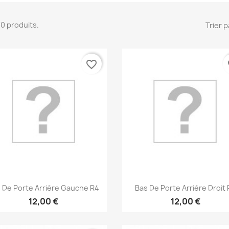
 30 produits.
Trier p
favorite_border
fa
Aperçu rapide
Aperçu rapide


 De Porte Arrière Gauche R4
Bas De Porte Arrière Droit
12,00 €
12,00 €