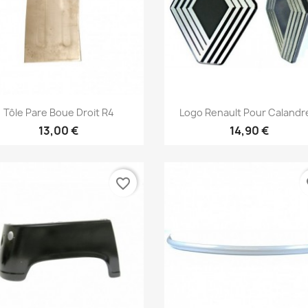
Aperçu rapide
Aperçu rapide


Tôle Pare Boue Droit R4
Logo Renault Pour Calandre
13,00 €
14,90 €
favorite_border
fa