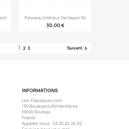
Aperçu rapide

eint
Panneau Intérieur De Hayon R4
30,00 €
1

Suivant
2
3
INFORMATIONS
Les-Classiques.com
130 Boulevard d'Armentières
59100 Roubaix
France
Appelez-nous :
03.20.24.24.62