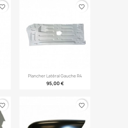
vorite_border
favorite_border
×
Aperçu rapide

Plancher Latéral Gauche R4
95,00 €
vorite_border
favorite_border