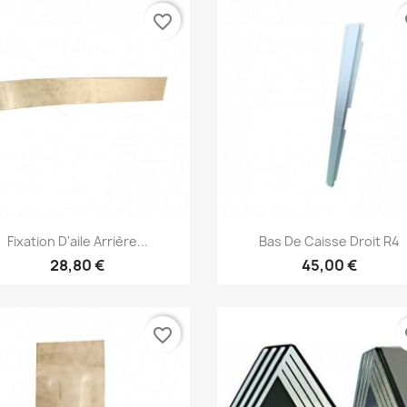
favorite_border
fa
réer une liste d'envies
e la liste d'envies
Aperçu rapide
Aperçu rapide


Fixation D'aile Arrière...
Bas De Caisse Droit R4
28,80 €
45,00 €
Annuler
Créer une liste d'envies
favorite_border
fa