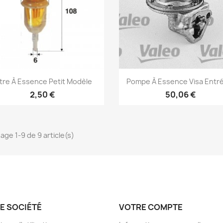
Aperçu rapide
Aperçu rapide


ltre À Essence Petit Modèle
Pompe À Essence Visa Entré
2,50 €
50,06 €
hage 1-9 de 9 article(s)
E SOCIÉTÉ
VOTRE COMPTE