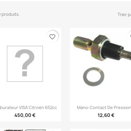
 9 produits.
Trier p
favorite_border
fa
Aperçu rapide
Aperçu rapide


burateur VISA Citroën 652cc
Mano-Contact De Pression.
450,00 €
12,60 €
réer une liste d'envies