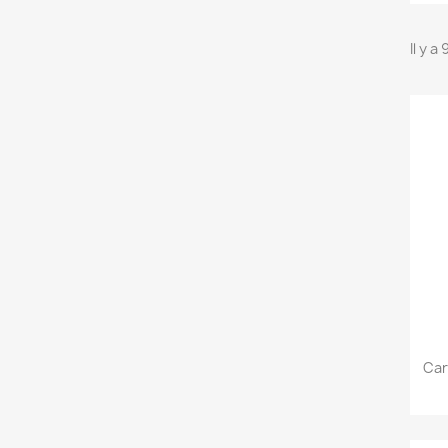
Il y a
Car
C