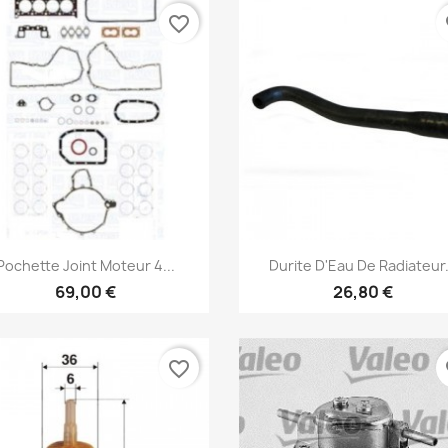
favorite_border
fa
e la liste d'envies
Annuler
Créer une liste d'envies
Aperçu rapide
Aperçu rapide


Pochette Joint Moteur 4...
Durite D'Eau De Radiateur.
69,00 €
26,80 €
favorite_border
fa