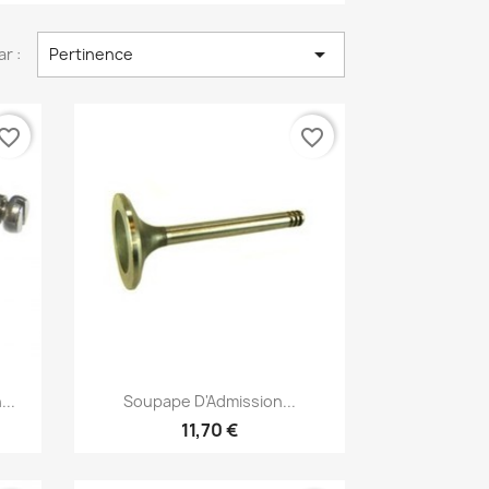

ar :
Pertinence
vorite_border
favorite_border
Aperçu rapide

..
Soupape D'Admission...
11,70 €
×