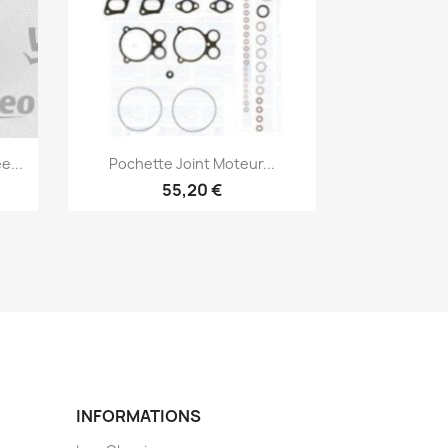
Aperçu rapide

e...
Pochette Joint Moteur...
55,20 €
INFORMATIONS